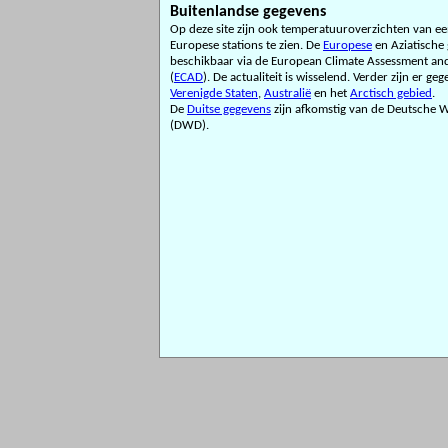
Buitenlandse gegevens
Op deze site zijn ook temperatuuroverzichten van ee
Europese stations te zien. De
Europese
en Aziatische 
beschikbaar via de European Climate Assessment an
(
ECAD
). De actualiteit is wisselend. Verder zijn er ge
Verenigde Staten
,
Australië
en het
Arctisch gebied
.
De
Duitse gegevens
zijn afkomstig van de Deutsche W
(DWD).