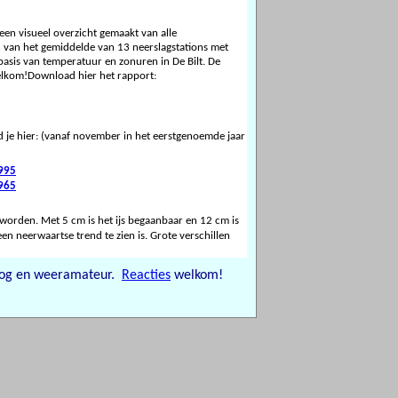
een visueel overzicht gemaakt van alle
 van het gemiddelde van 13 neerslagstations met
asis van temperatuur en zonuren in De Bilt. De
welkom!Download hier het rapport:
 je hier:
(vanaf november in het eerstgenoemde jaar
995
965
worden. Met 5 cm is het ijs begaanbaar en 12 cm is
een neerwaartse trend te zien is. Grote verschillen
oog en weeramateur.
Reacties
welkom!