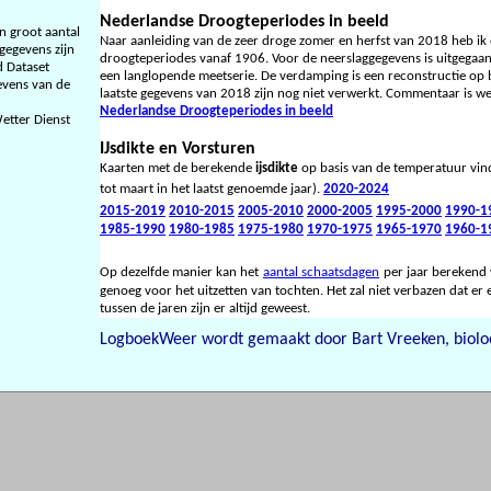
Nederlandse Droogteperiodes in beeld
n groot aantal
Naar aanleiding van de zeer droge zomer en herfst van 2018 heb ik 
gegevens zijn
droogteperiodes vanaf 1906. Voor de neerslaggegevens is uitgegaan
d Dataset
een langlopende meetserie. De verdamping is een reconstructie op b
gevens van de
laatste gegevens van 2018 zijn nog niet verwerkt. Commentaar is 
Nederlandse Droogteperiodes in beeld
etter Dienst
IJsdikte en Vorsturen
Kaarten met de berekende
ijsdikte
op basis van de temperatuur vind
tot maart in het laatst genoemde jaar).
2020-2024
2015-2019
2010-2015
2005-2010
2000-2005
1995-2000
1990-1
1985-1990
1980-1985
1975-1980
1970-1975
1965-1970
1960-1
Op dezelfde manier kan het
aantal schaatsdagen
per jaar berekend 
genoeg voor het uitzetten van tochten. Het zal niet verbazen dat er 
tussen de jaren zijn er altijd geweest.
LogboekWeer wordt gemaakt door Bart Vreeken, biol